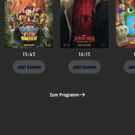
15:45
16:15
Jetzt buchen
Jetzt buchen
Jet
Zum Programm